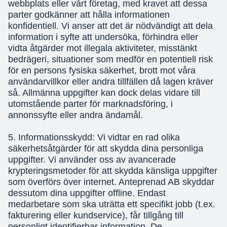
webbplats eller vårt företag, med kravet att dessa
parter godkänner att hålla informationen
konfidentiell. Vi anser att det är nödvändigt att dela
information i syfte att undersöka, förhindra eller
vidta åtgärder mot illegala aktiviteter, misstänkt
bedrägeri, situationer som medför en potentiell risk
för en persons fysiska säkerhet, brott mot våra
användarvillkor eller andra tillfällen då lagen kräver
så. Allmänna uppgifter kan dock delas vidare till
utomstående parter för marknadsföring, i
annonssyfte eller andra ändamål.
5. Informationsskydd: Vi vidtar en rad olika
säkerhetsåtgärder för att skydda dina personliga
uppgifter. Vi använder oss av avancerade
krypteringsmetoder för att skydda känsliga uppgifter
som överförs över internet. Anteprenad AB skyddar
dessutom dina uppgifter offline. Endast
medarbetare som ska uträtta ett specifikt jobb (t.ex.
fakturering eller kundservice), får tillgång till
personligt identifierbar information. De