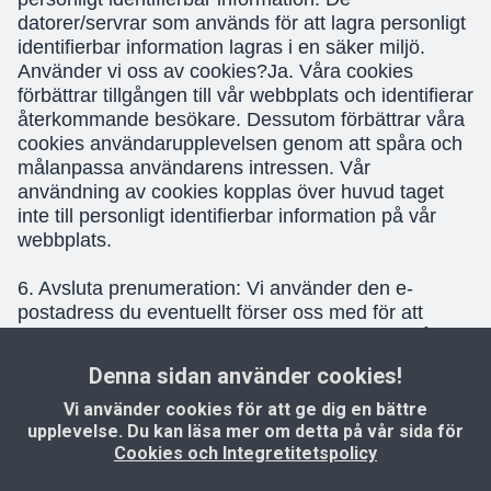
datorer/servrar som används för att lagra personligt
identifierbar information lagras i en säker miljö.
Använder vi oss av cookies?Ja. Våra cookies
förbättrar tillgången till vår webbplats och identifierar
återkommande besökare. Dessutom förbättrar våra
cookies användarupplevelsen genom att spåra och
målanpassa användarens intressen. Vår
användning av cookies kopplas över huvud taget
inte till personligt identifierbar information på vår
webbplats.
6. Avsluta prenumeration: Vi använder den e-
postadress du eventuellt förser oss med för att
skicka information och uppdateringar som angår din
beställning, enstaka nyhetsbrev, relaterad
Denna sidan använder cookies!
produktinformation etc. Om du inte längre vill ta
emot sådana meddelanden hittar du information om
Vi använder cookies för att ge dig en bättre
upplevelse. Du kan läsa mer om detta på vår sida för
hur du avslutar prenumerationen i slutet av varje e-
Cookies och Integretitetspolicy
postmeddelande.